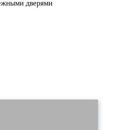
дежными дверями
 РЯДОМ
ите станцию метро.