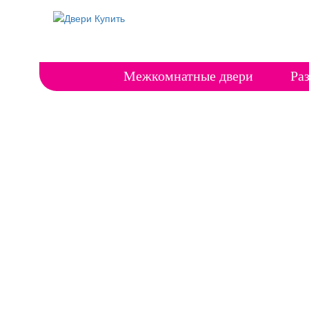
Межкомнатные двери
Ра
Двери
в рассроч
без переп