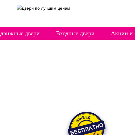
здвижные двери
Входные двери
Акции и 
ку
латы