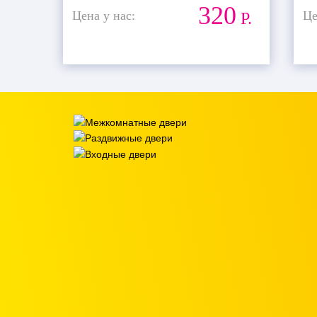
320
Цена у нас:
Це
Р.