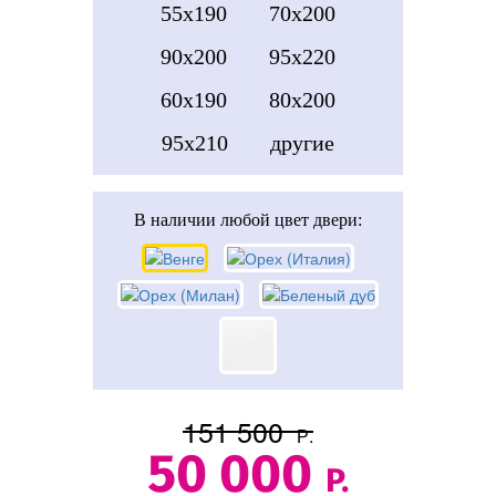
55x190
70x200
90x200
95x220
60x190
80x200
95x210
другие
В наличии
любой цвет двери:
151 500
Р.
50 000
Р.